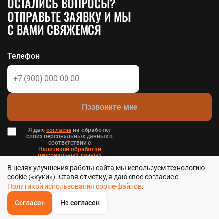
ОСТАЛИСЬ ВОПРОСЫ?
ОТПРАВЬТЕ ЗАЯВКУ И МЫ
С ВАМИ СВЯЖЕМСЯ
Телефон
Позвоните мне
Я даю
согласие
на обработку
своих персональных данных в
соответствии с
Политикой обработки
персональных данных
в и
В целях улучшения работы сайта мы используем технологию
Пользовательским соглашением
.
cookie («куки»). Ставя отметку, я даю свое согласие с
Политикой использования cookie-файлов
.
Согласен
Не согласен
ОБРАТНЫЙ
ЗВОНОК
Стальтека - библиотека стальных решений в Хабаровске, 2026
Главная
Звонок
Корзина