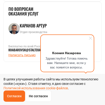
ПО ВОПРОСАМ
ОКАЗАНИЯ УСЛУГ
КАРАНОВ АРТУР
Отдел производства
Бесплатно по всей России
KHABAROVSK@STALTEKA.RU
Ксения Назарова
Написать письмо
Здравствуйте! Готова помочь
вам. Напишите мне, если у
вас появятся вопросы.
В целях улучшения работы сайта мы используем технологию
cookie («куки»). Ставя отметку, я даю свое согласие с
Политикой использования cookie-файлов
.
Согласен
Не согласен
ОБРАТНЫЙ
ЗВОНОК
САМОФЛЮСУЮЩИЙСЯ
Главная
Звонок
Корзина
КУПИТЬ В 1 КЛИК
ЗАПРОС ЦЕНЫ
ФИЛЬТР