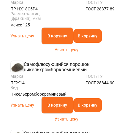
Марка
ГОСТ/ТУ
ПР-НХ18С5Р4
ГОСТ 28377-89
Размер частиц
(фракция), мкм
менее 125
Узнать цену
В корзину
В корзину
Узнать цену
Самофлюсующийся порошок
никельхромборкремниевый
Марка
ГОСТ/ТУ
ПГ-Ж14
ГОСТ 28844-90
Вид
Никельхромборкремниевый
Узнать цену
В корзину
В корзину
Узнать цену