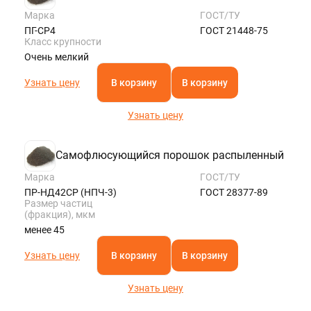
Марка
ГОСТ/ТУ
ПГ-СР4
ГОСТ 21448-75
Класс крупности
Очень мелкий
Узнать цену
В корзину
В корзину
Узнать цену
Самофлюсующийся порошок распыленный
Марка
ГОСТ/ТУ
ПР-НД42СР (НПЧ-3)
ГОСТ 28377-89
Размер частиц
(фракция), мкм
менее 45
Узнать цену
В корзину
В корзину
Узнать цену