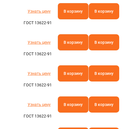
Полистирол
Полиамид
Паронит
Фторопласт
Кевлар
Текстолит
АБС-пластик
Капролон
Эбонит
Стеклотекстолит
Бакелит
Резинотехнические изделия
Полиацеталь
Гетинакс
Арамид
Винипласт
Электрокартон
Полиэфирэфиркетон
Миканит
Слюдопласт
Арфлон
Вибродемпфирующая эластомерная пластина
Пленочные электроизоляционные материалы
Полиэтилентерефталат (ПЭТ)
Асбест
A.RU
Полипропилен
Узнать цену
В корзину
В корзину
Полиэтилен
Оргстекло
ГОСТ 13622-91
Полиуретан
Ещё
Узнать цену
В корзину
В корзину
ТУРА
ГОСТ 13622-91
Узнать цену
В корзину
В корзину
ГОСТ 13622-91
Узнать цену
В корзину
В корзину
ГОСТ 13622-91