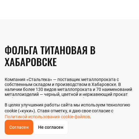
ФОЛЬГА ТИТАНОВАЯ В
ХАБАРОВСКЕ
Компания «Стальтека» — поставщик металлопроката с
собственным складом и производством в Хабаровске. В
наличии более 130 видов металлопроката и 70 наименований
металлоизделий — черный, цветной и нержавеющий прокат
любых типоразмеров. Мы реализуем фольгу титановую как
оптом, так и в розницу прямо со склада из наличия или под
В целях улучшения работы сайта мы используем технологию
заказ. Контроль качества на всех этапах — от входного
cookie («куки»). Ставя отметку, я даю свое согласие с
анализа до отгрузки.
Политикой использования cookie-файлов
.
Согласен
Не согласен
ОБРАТНЫЙ
ЗВОНОК
НАШИ ПРЕИМУЩЕСТВА
Главная
Звонок
Корзина
КУПИТЬ В 1 КЛИК
ЗАПРОС ЦЕНЫ
ФИЛЬТР