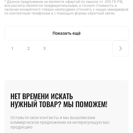
* Данное предложение не является офертой по смыслу ст. 435 ГК РФ,
все расчеты являются предварительными, а точную стоимость и
наличие конкретного товара необходимо уточнять у наших менеджеров
по контактным телефонам и с помощью формы обратной связи.
Показать ещё
1
2
3
НЕТ ВРЕМЕНИ ИСКАТЬ
НУЖНЫЙ ТОВАР? МЫ ПОМОЖЕМ!
Оставьте свои контакты и мы вышлем вам
коммерческое предложение на интересующую вас
продукцию