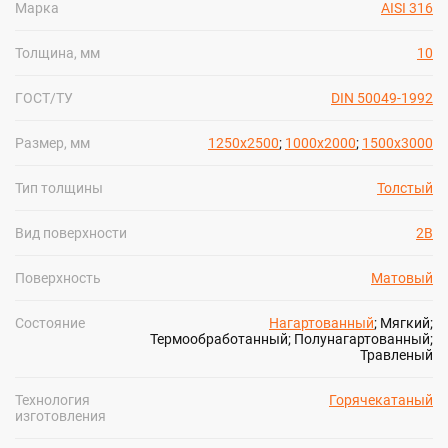
быстрорежущая
ванадиевый
Марка
AISI 316
Полоса стальная
Шестигранник
Полоса цинковая
стальной
Толщина, мм
10
Шина медная
Шестигранник
Полоса
латунный
инструментальная
Шестигранник
ГОСТ/ТУ
DIN 50049-1992
инструментальный
Ещё
ЛЕНТА
Ещё
Размер, мм
1250x2500
;
1000x2000
;
1500x3000
Лента нихромовая
Магниевая лента
Мельхиоровая лента
Танталовая лента
Фехралевая лента
Лента биметаллическая
Лента электротехническая
Лента бронзовая
Лента инструментальная
Лента алюминиевая
Лента медная
Лента конструкционная
Нержавеющая лента
Лента латунная
Лента титановая
Лента вольфрамовая
Лента оловянная
Лента жаропрочная
Штрипс нержавеющий
Лента никелевая
Тип толщины
Толстый
Лента
перфорированная
Вид поверхности
2B
Лента стальная
Монель лента
Циркониевая
Поверхность
Матовый
лента
Ещё
Состояние
Нагартованный
; Мягкий;
Термообработанный; Полунагартованный;
Травленый
Технология
Горячекатаный
изготовления
ПОКАЗАТЬ БОЛЬШЕ