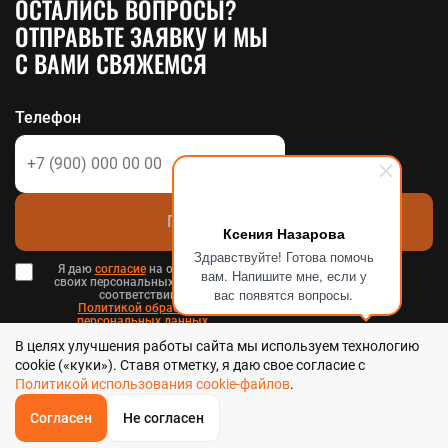
ОСТАЛИСЬ ВОПРОСЫ?
ОТПРАВЬТЕ ЗАЯВКУ И МЫ
С ВАМИ СВЯЖЕМСЯ
Телефон
Позвоните мне
Ксения Назарова
Здравствуйте! Готова помочь
Я даю
согласие
на обработку
вам. Напишите мне, если у
своих персональных данных в
вас появятся вопросы.
соответствии с
Политикой обработки
персональных данных
в и
В целях улучшения работы сайта мы используем технологию
Пользовательским соглашением
.
cookie («куки»). Ставя отметку, я даю свое согласие с
Политикой использования cookie-файлов
.
Согласен
Не согласен
ОБРАТНЫЙ
ЗВОНОК
Стальтека - библиотека стальных решений в Хабаровске, 2026
Главная
Звонок
Корзина