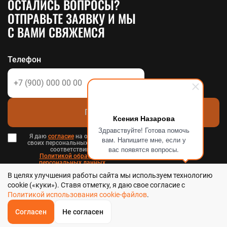
ОСТАЛИСЬ ВОПРОСЫ?
ОТПРАВЬТЕ ЗАЯВКУ И МЫ
С ВАМИ СВЯЖЕМСЯ
Телефон
Позвоните мне
Ксения Назарова
Здравствуйте! Готова помочь
Я даю
согласие
на обработку
вам. Напишите мне, если у
своих персональных данных в
вас появятся вопросы.
соответствии с
Политикой обработки
персональных данных
в и
В целях улучшения работы сайта мы используем технологию
Пользовательским соглашением
.
cookie («куки»). Ставя отметку, я даю свое согласие с
Политикой использования cookie-файлов
.
Согласен
Не согласен
ОБРАТНЫЙ
ЗВОНОК
Стальтека - библиотека стальных решений в Хабаровске, 2026
Главная
Звонок
Корзина