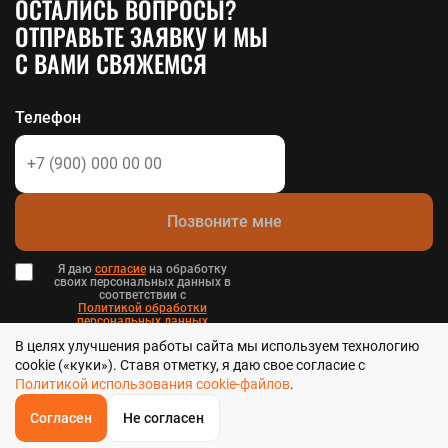
ОСТАЛИСЬ ВОПРОСЫ?
ОТПРАВЬТЕ ЗАЯВКУ И МЫ
С ВАМИ СВЯЖЕМСЯ
Телефон
Позвоните мне
Я даю
согласие
на обработку
своих персональных данных в
соответствии с
Политикой обработки
персональных данных
в и
В целях улучшения работы сайта мы используем технологию
Пользовательским соглашением
.
cookie («куки»). Ставя отметку, я даю свое согласие с
Политикой использования cookie-файлов
.
Согласен
Не согласен
ОБРАТНЫЙ
ЗВОНОК
Стальтека - библиотека стальных решений в Хабаровске, 2026
Главная
Звонок
Корзина