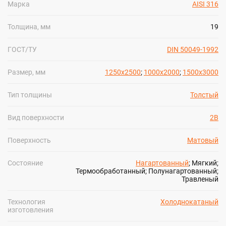
быстрорежущая
ванадиевый
Марка
AISI 316
Полоса стальная
Шестигранник
Полоса цинковая
стальной
Толщина, мм
19
Шина медная
Шестигранник
Полоса
латунный
инструментальная
Шестигранник
ГОСТ/ТУ
DIN 50049-1992
инструментальный
Ещё
ЛЕНТА
Ещё
Размер, мм
1250x2500
;
1000x2000
;
1500x3000
Лента нихромовая
Магниевая лента
Мельхиоровая лента
Танталовая лента
Фехралевая лента
Лента биметаллическая
Лента электротехническая
Лента бронзовая
Лента инструментальная
Лента алюминиевая
Лента медная
Лента конструкционная
Нержавеющая лента
Лента латунная
Лента титановая
Лента вольфрамовая
Лента оловянная
Лента жаропрочная
Штрипс нержавеющий
Лента никелевая
Тип толщины
Толстый
Лента
перфорированная
Вид поверхности
2B
Лента стальная
Монель лента
Циркониевая
Поверхность
Матовый
лента
Ещё
Состояние
Нагартованный
; Мягкий;
Термообработанный; Полунагартованный;
Травленый
Технология
Холоднокатаный
изготовления
ПОКАЗАТЬ БОЛЬШЕ