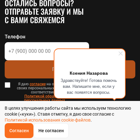
ОСТАЛИСЬ ВОПРОСЫ?
ОТПРАВЬТЕ ЗАЯВКУ И МЫ
С ВАМИ СВЯЖЕМСЯ
Телефон
Позвоните мне
Ксения Назарова
Здравствуйте! Готова помочь
Я даю
согласие
на обработку
вам. Напишите мне, если у
своих персональных данных в
вас появятся вопросы.
соответствии с
Политикой обработки
персональных данных
в и
В целях улучшения работы сайта мы используем технологию
Пользовательским соглашением
.
cookie («куки»). Ставя отметку, я даю свое согласие с
Политикой использования cookie-файлов
.
Согласен
Не согласен
ОБРАТНЫЙ
ЗВОНОК
Стальтека - библиотека стальных решений в Хабаровске, 2026
Главная
Звонок
Корзина