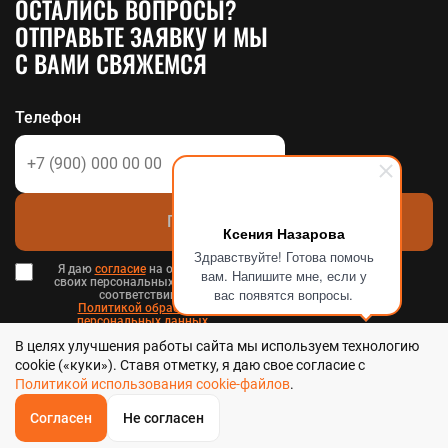
ОСТАЛИСЬ ВОПРОСЫ?
ОТПРАВЬТЕ ЗАЯВКУ И МЫ
С ВАМИ СВЯЖЕМСЯ
Телефон
Позвоните мне
Ксения Назарова
Здравствуйте! Готова помочь
Я даю
согласие
на обработку
вам. Напишите мне, если у
своих персональных данных в
вас появятся вопросы.
соответствии с
Политикой обработки
персональных данных
в и
В целях улучшения работы сайта мы используем технологию
Пользовательским соглашением
.
cookie («куки»). Ставя отметку, я даю свое согласие с
Политикой использования cookie-файлов
.
Согласен
Не согласен
ОБРАТНЫЙ
ЗВОНОК
Стальтека - библиотека стальных решений в Хабаровске, 2026
Главная
Звонок
Корзина