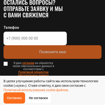
ОСТАЛИСЬ ВОПРОСЫ?
ОТПРАВЬТЕ ЗАЯВКУ И МЫ
С ВАМИ СВЯЖЕМСЯ
Телефон
Позвоните мне
Я даю
согласие
на обработку
своих персональных данных в
соответствии с
Политикой обработки
персональных данных
в и
В целях улучшения работы сайта мы используем технологию
Пользовательским соглашением
.
cookie («куки»). Ставя отметку, я даю свое согласие с
Политикой использования cookie-файлов
.
Согласен
Не согласен
ОБРАТНЫЙ
ЗВОНОК
Стальтека - библиотека стальных решений в Хабаровске, 2026
Главная
Звонок
Корзина