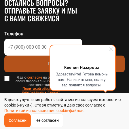
ОСТАЛИСЬ ВОПРОСЫ?
ОТПРАВЬТЕ ЗАЯВКУ И МЫ
С ВАМИ СВЯЖЕМСЯ
Телефон
Позвоните мне
Ксения Назарова
Здравствуйте! Готова помочь
Я даю
согласие
на обработку
вам. Напишите мне, если у
своих персональных данных в
вас появятся вопросы.
соответствии с
Политикой обработки
персональных данных
в и
В целях улучшения работы сайта мы используем технологию
Пользовательским соглашением
.
cookie («куки»). Ставя отметку, я даю свое согласие с
Политикой использования cookie-файлов
.
Согласен
Не согласен
ОБРАТНЫЙ
ЗВОНОК
Стальтека - библиотека стальных решений в Хабаровске, 2026
Главная
Звонок
Корзина