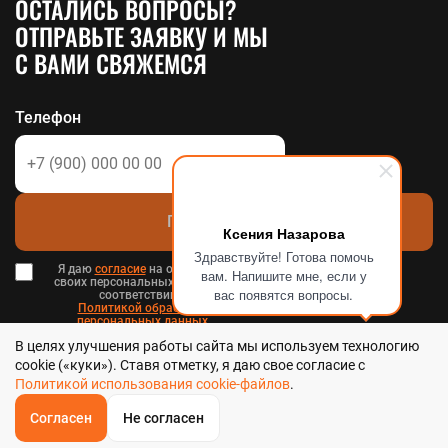
ОСТАЛИСЬ ВОПРОСЫ?
ОТПРАВЬТЕ ЗАЯВКУ И МЫ
С ВАМИ СВЯЖЕМСЯ
Телефон
Позвоните мне
Ксения Назарова
Здравствуйте! Готова помочь
Я даю
согласие
на обработку
вам. Напишите мне, если у
своих персональных данных в
вас появятся вопросы.
соответствии с
Политикой обработки
персональных данных
в и
В целях улучшения работы сайта мы используем технологию
Пользовательским соглашением
.
cookie («куки»). Ставя отметку, я даю свое согласие с
Политикой использования cookie-файлов
.
Согласен
Не согласен
ОБРАТНЫЙ
ЗВОНОК
Стальтека - библиотека стальных решений в Хабаровске, 2026
Главная
Звонок
Корзина