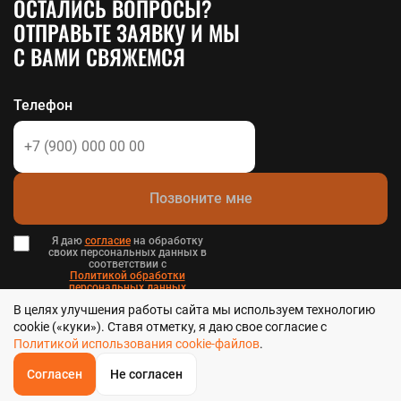
ОСТАЛИСЬ ВОПРОСЫ?
ОТПРАВЬТЕ ЗАЯВКУ И МЫ
С ВАМИ СВЯЖЕМСЯ
Телефон
Позвоните мне
Я даю
согласие
на обработку
своих персональных данных в
соответствии с
Политикой обработки
персональных данных
в и
В целях улучшения работы сайта мы используем технологию
Пользовательским соглашением
.
cookie («куки»). Ставя отметку, я даю свое согласие с
Политикой использования cookie-файлов
.
Согласен
Не согласен
ОБРАТНЫЙ
ЗВОНОК
Стальтека - библиотека стальных решений в Хабаровске, 2026
Главная
Звонок
Корзина