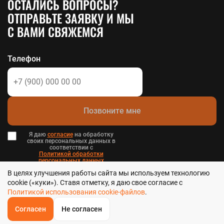
ОСТАЛИСЬ ВОПРОСЫ?
ОТПРАВЬТЕ ЗАЯВКУ И МЫ
С ВАМИ СВЯЖЕМСЯ
Телефон
Позвоните мне
Я даю
согласие
на обработку
своих персональных данных в
соответствии с
Политикой обработки
персональных данных
в и
В целях улучшения работы сайта мы используем технологию
Пользовательским соглашением
.
cookie («куки»). Ставя отметку, я даю свое согласие с
Политикой использования cookie-файлов
.
Согласен
Не согласен
ОБРАТНЫЙ
ЗВОНОК
Стальтека - библиотека стальных решений в Хабаровске, 2026
Главная
Звонок
Корзина