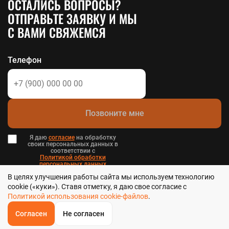
ОСТАЛИСЬ ВОПРОСЫ?
ОТПРАВЬТЕ ЗАЯВКУ И МЫ
С ВАМИ СВЯЖЕМСЯ
Телефон
Позвоните мне
Я даю
согласие
на обработку
своих персональных данных в
соответствии с
Политикой обработки
персональных данных
в и
В целях улучшения работы сайта мы используем технологию
Пользовательским соглашением
.
cookie («куки»). Ставя отметку, я даю свое согласие с
Политикой использования cookie-файлов
.
Согласен
Не согласен
ОБРАТНЫЙ
ЗВОНОК
Стальтека - библиотека стальных решений в Хабаровске, 2026
Главная
Звонок
Корзина