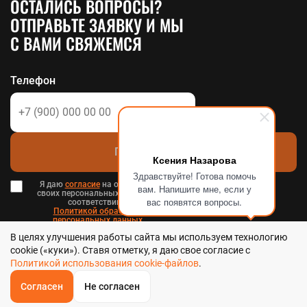
ОСТАЛИСЬ ВОПРОСЫ?
ОТПРАВЬТЕ ЗАЯВКУ И МЫ
С ВАМИ СВЯЖЕМСЯ
Телефон
Позвоните мне
Ксения Назарова
Здравствуйте! Готова помочь
Я даю
согласие
на обработку
вам. Напишите мне, если у
своих персональных данных в
вас появятся вопросы.
соответствии с
Политикой обработки
персональных данных
в и
В целях улучшения работы сайта мы используем технологию
Пользовательским соглашением
.
cookie («куки»). Ставя отметку, я даю свое согласие с
Политикой использования cookie-файлов
.
Согласен
Не согласен
ОБРАТНЫЙ
ЗВОНОК
Стальтека - библиотека стальных решений в Хабаровске, 2026
Главная
Звонок
Корзина