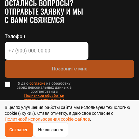
ОСТАЛИСЬ ВОПРОСЫ?
ОТПРАВЬТЕ ЗАЯВКУ И МЫ
С ВАМИ СВЯЖЕМСЯ
Телефон
Позвоните мне
Я даю
согласие
на обработку
своих персональных данных в
соответствии с
Политикой обработки
персональных данных
в и
В целях улучшения работы сайта мы используем технологию
Пользовательским соглашением
.
cookie («куки»). Ставя отметку, я даю свое согласие с
Политикой использования cookie-файлов
.
Согласен
Не согласен
ОБРАТНЫЙ
ЗВОНОК
Стальтека - библиотека стальных решений в Хабаровске, 2026
Главная
Звонок
Корзина