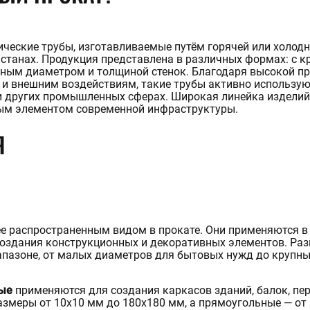
рат медный
авеющий квадрат
рат конструкционный
рат латунный
рат алюминиевый
рат бронзовый
рат титановый
-13-96
KHABAROVSK@STALTEK
рат быстрорежущий
Фольга титановая
Фольга молибденовая
Фольга вольфрамовая
ат стальной
Фольга оловянная
рат инструментальный
Танталовая фольга
ческие трубы, изготавливаемые путём горячей или холодн
рат дюралевый
Фольга цинковая
станах. Продукция представлена в различных формах: с 
рат жаропрочный
Фольга алюминиевая
ным диаметром и толщиной стенок. Благодаря высокой пр
Фольга медная
и внешним воздействиям, такие трубы активно используют
ТИГРАННИК
Ещё
и других промышленных сферах. Широкая линейка изделий
ТРУБОПРОВОДНАЯ АРМА
ым элементом современной инфраструктуры.
игранник конструкционный
игранник дюралевый
игранник титановый
игранник нержавеющий
игранник медный
игранник алюминиевый
игранник бронзовый
Переход нержавеющий
Заглушка нержавеющая
Я
игранник ванадиевый
Задвижка нержавеющая
игранник стальной
Фланец нержавеющий
игранник латунный
Отвод нержавеющий
игранник инструментальный
Отвод медно-никелевый
Тройник нержавеющий
Ещё
ее распространенным видом в прокате. Они применяются в
 создания конструкционных и декоративных элементов. Ра
пазоне, от малых диаметров для бытовых нужд до крупн
ные
применяются для создания каркасов зданий, балок, пер
змеры от 10х10 мм до 180х180 мм, а прямоугольные — от 