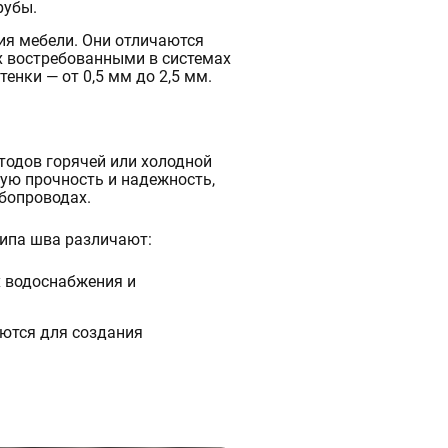
рубы.
ия мебели. Они отличаются
х востребованными в системах
енки — от 0,5 мм до 2,5 мм.
тодов горячей или холодной
бую прочность и надежность,
бопроводах.
типа шва различают:
х водоснабжения и
яются для создания