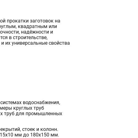
Полистирол
Полиамид
Паронит
Фторопласт
Кевлар
Текстолит
АБС-пластик
Капролон
Эбонит
Стеклотекстолит
Бакелит
Резинотехнические изделия
Полиацеталь
Гетинакс
Арамид
Винипласт
Электрокартон
Полиэфирэфиркетон
Миканит
Слюдопласт
Арфлон
Вибродемпфирующая эластомерная пластина
Пленочные электроизоляционные материалы
Полиэтилентерефталат (ПЭТ)
Асбест
A.RU
Полипропилен
Полиэтилен
Оргстекло
ой прокатки заготовок на
Полиуретан
круглым, квадратным или
очности, надёжности и
Ещё
ся в строительстве,
 и их универсальные свойства
ТУРА
 системах водоснабжения,
змеры круглых труб
ых труб для промышленных
екрытий, стоек и колонн.
15х10 мм до 180х150 мм.