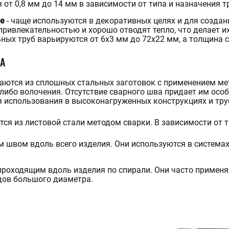
 от 0,8 мм до 14 мм в зависимости от типа и назначения т
ые
- чаще используются в декоративных целях и для создан
ривлекательностью и хорошо отводят тепло, что делает и
ых труб варьируются от 6х3 мм до 72х22 мм, а толщина ст
А
аются из сплошных стальных заготовок с применением ме
 либо волочения. Отсутствие сварного шва придает им осо
я использования в высоконагруженных конструкциях и тру
ся из листовой стали методом сварки. В зависимости от 
 швом вдоль всего изделия. Они используются в система
проходящим вдоль изделия по спирали. Они часто примен
дов большого диаметра.