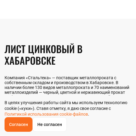
ЛИСТ ЦИНКОВЫЙ В
ХАБАРОВСКЕ
Компания «Стальтека» — поставщик металлопроката с
собственным складом и производством в Хабаровске. В
наличии более 130 видов металлопроката и 70 наименований
металлоизделий — черный, цветной и нержавеющий прокат
любых типоразмеров. Мы реализуем лист цинковый как
оптом, так и в розницу прямо со склада из наличия или под
В целях улучшения работы сайта мы используем технологию
заказ. Контроль качества на всех этапах — от входного
cookie («куки»). Ставя отметку, я даю свое согласие с
анализа до отгрузки.
Политикой использования cookie-файлов
.
Согласен
Не согласен
ОБРАТНЫЙ
ЗВОНОК
НАШИ ПРЕИМУЩЕСТВА
Главная
Звонок
Корзина
КУПИТЬ В 1 КЛИК
ЗАПРОС ЦЕНЫ
ФИЛЬТР