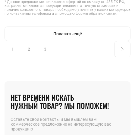
* Данное предложение не является офертой по смыслу ст. 435 ГК РФ,
все расчеты являются предварительными, а точную стоимость и
наличие конкретного товара необходимо уточнять у наших менеджеров
по контактным телефонам и с помощью формы обратной связи.
Показать ещё
1
2
3
НЕТ ВРЕМЕНИ ИСКАТЬ
НУЖНЫЙ ТОВАР? МЫ ПОМОЖЕМ!
Оставьте свои контакты и мы вышлем вам
коммерческое предложение на интересующую вас
продукцию