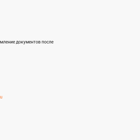
рмление документов после
ru