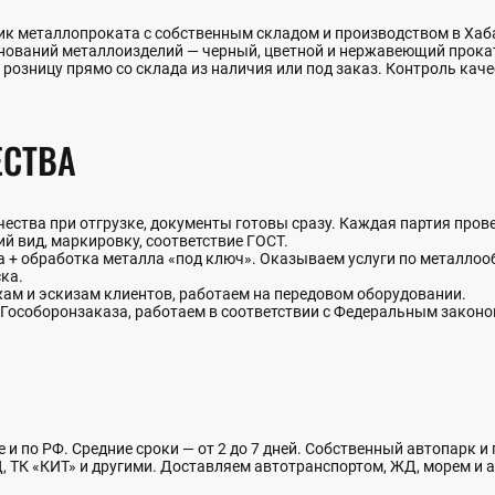
к металлопроката с собственным складом и производством в Хаба
енований металлоизделий — черный, цветной и нержавеющий прок
в розницу прямо со склада из наличия или под заказ. Контроль каче
СТВА
ства при отгрузке, документы готовы сразу. Каждая партия прове
й вид, маркировку, соответствие ГОСТ.
+ обработка металла «под ключ». Оказываем услуги по металлообр
ка.
жам и эскизам клиентов, работаем на передовом оборудовании.
Гособоронзаказа, работаем в соответствии с Федеральным закон
 и по РФ. Средние сроки — от 2 до 7 дней. Собственный автопарк и
 ТК «КИТ» и другими. Доставляем автотранспортом, ЖД, морем и а