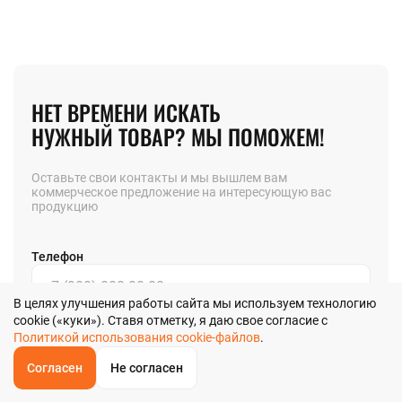
НЕТ ВРЕМЕНИ ИСКАТЬ
НУЖНЫЙ ТОВАР? МЫ ПОМОЖЕМ!
Оставьте свои контакты и мы вышлем вам
коммерческое предложение на интересующую вас
продукцию
Телефон
В целях улучшения работы сайта мы используем технологию
cookie («куки»). Ставя отметку, я даю свое согласие с
Позвоните мне
Политикой использования cookie-файлов
.
Согласен
Не согласен
Я даю
согласие
на обработку своих персональных данных в
ОБРАТНЫЙ
ЗВОНОК
соответствии с
Главная
Звонок
Корзина
КУПИТЬ В 1 КЛИК
ЗАПРОС ЦЕНЫ
ФИЛЬТР
Политикой обработки персональных данных
в и