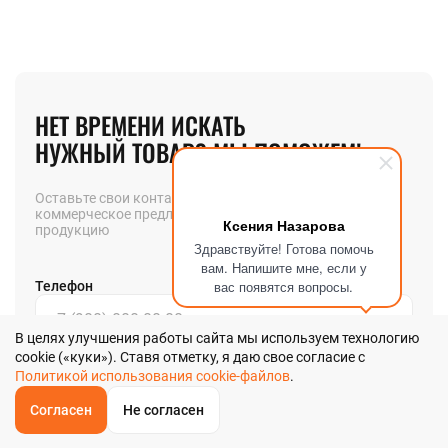
НЕТ ВРЕМЕНИ ИСКАТЬ
НУЖНЫЙ ТОВАР? МЫ ПОМОЖЕМ!
Оставьте свои контакты и мы вышлем вам
коммерческое предложение на интересующую вас
Ксения Назарова
продукцию
Здравствуйте! Готова помочь
вам. Напишите мне, если у
вас появятся вопросы.
Телефон
В целях улучшения работы сайта мы используем технологию
cookie («куки»). Ставя отметку, я даю свое согласие с
Позвоните мне
Политикой использования cookie-файлов
.
Согласен
Не согласен
Я даю
согласие
на обработку своих персональных данных в
ОБРАТНЫЙ
ЗВОНОК
соответствии с
Главная
Звонок
Корзина
КУПИТЬ В 1 КЛИК
ЗАПРОС ЦЕНЫ
ФИЛЬТР
Политикой обработки персональных данных
в и