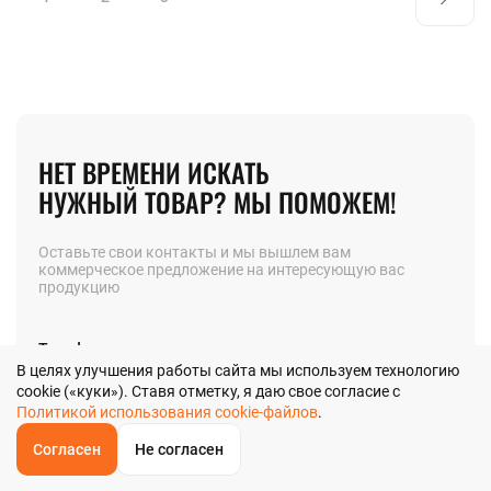
НЕТ ВРЕМЕНИ ИСКАТЬ
НУЖНЫЙ ТОВАР? МЫ ПОМОЖЕМ!
Оставьте свои контакты и мы вышлем вам
коммерческое предложение на интересующую вас
продукцию
Телефон
В целях улучшения работы сайта мы используем технологию
cookie («куки»). Ставя отметку, я даю свое согласие с
Политикой использования cookie-файлов
.
Позвоните мне
Согласен
Не согласен
ОБРАТНЫЙ
ЗВОНОК
Главная
Звонок
Корзина
КУПИТЬ В 1 КЛИК
ЗАПРОС ЦЕНЫ
ФИЛЬТР
Я даю
согласие
на обработку своих персональных данных в