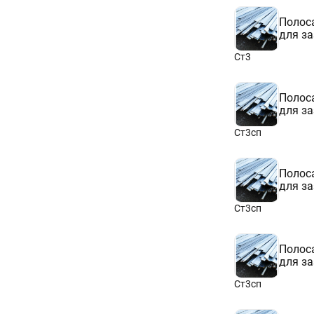
Полоса
для з
Ст3
Полоса
для з
Ст3сп
Полоса
для з
Ст3сп
Полоса
для з
Ст3сп