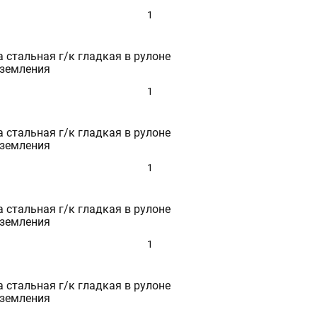
60
1
63
65
70
 стальная г/к гладкая в рулоне
75
аземления
80
85
1
90
95
100
 стальная г/к гладкая в рулоне
105
аземления
110
120
1
125
130
140
 стальная г/к гладкая в рулоне
150
аземления
160
170
1
175
180
190
 стальная г/к гладкая в рулоне
200
аземления
210
250