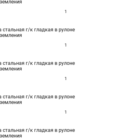
аземления
1
10
12
14
 стальная г/к гладкая в рулоне
15
аземления
16
18
1
20
22
25
 стальная г/к гладкая в рулоне
27
аземления
28
30
1
32
34
35
 стальная г/к гладкая в рулоне
36
аземления
38
40
1
42
45
Очистить параметры
47
 стальная г/к гладкая в рулоне
50
аземления
55