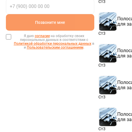
Ст3
95
100
105
Полоса
110
Позвоните мне
для з
120
125
Ст3
130
Я даю
согласие
на обработку своих
персональных данных в соответствии с
140
Политикой обработки персональных данных
в
150
и
Пользовательским соглашением
.
Полоса
160
для з
170
175
Ст3
180
190
200
Полоса
210
для з
250
300
Ст3
Полоса
для з
Ст3