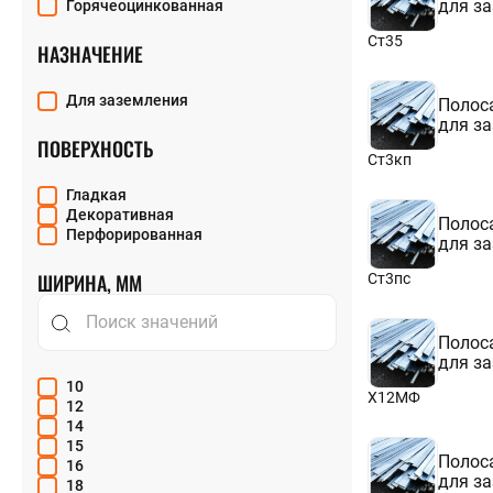
для з
Горячеоцинкованная
75
80
Ст35
НАЗНАЧЕНИЕ
Для заземления
Полоса
для з
ПОВЕРХНОСТЬ
Ст3кп
Гладкая
Декоративная
Полоса
Перфорированная
для з
ШИРИНА, ММ
Ст3пс
Полоса
для з
10
Х12МФ
12
14
15
Полоса
16
для з
18