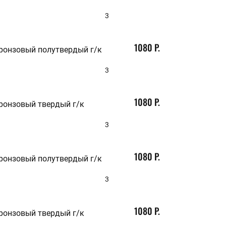
220
230
3
240
250
260
1080 Р.
270
бронзовый полутвердый г/к
280
290
3
300
350
380
1080 Р.
400
бронзовый твердый г/к
3
1080 Р.
бронзовый полутвердый г/к
3
1080 Р.
бронзовый твердый г/к