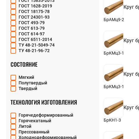
ГОСТ 15835-2013
12
БрОЦС5-5-5
ГОСТ 1628-2019
Круг 
13
БрС30
ГОСТ 18175-78
14
БрСу3Н3Ц3С20Ф
ГОСТ 24301-93
15
БрАМц9-2
БрХ1
ГОСТ 493-79
16
БрХЦр
ГОСТ 613-79
17
ГОСТ 614-97
18
ГОСТ 6511-2014
Круг 
19
ТУ 48-21-5049-74
20
ТУ 48-21-96-72
21
БрКМц3-1
22
СОСТОЯНИЕ
23
24
Круг 
25
Мягкий
26
Полутвердый
27
БрКМц3-1
Твердый
28
29
ТЕХНОЛОГИЯ ИЗГОТОВЛЕНИЯ
30
Круг 
32
34
Горячедеформированный
35
БрКН1-3
Горячекатаный
36
Литой
38
Прессованный
40
Холоднодеформированный