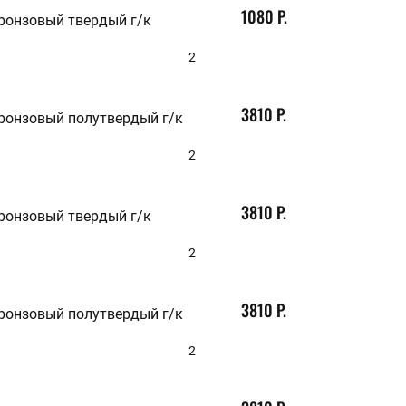
Холоднодеформированный
1080 Р.
41
бронзовый твердый г/к
42
45
2
48
50
53
3810 Р.
Очистить параметры
55
бронзовый полутвердый г/к
56
58
2
60
63
65
3810 Р.
67
бронзовый твердый г/к
70
71
2
75
80
85
3810 Р.
88
бронзовый полутвердый г/к
90
95
2
100
105
106
108