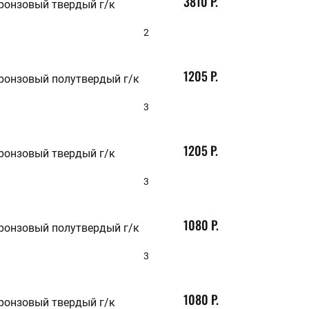
3810 Р.
бронзовый твердый г/к
110
112
2
115
118
120
1205 Р.
125
бронзовый полутвердый г/к
130
132
3
140
145
150
1205 Р.
160
бронзовый твердый г/к
163
165
3
170
175
180
1080 Р.
185
бронзовый полутвердый г/к
190
195
3
200
205
210
1080 Р.
215
бронзовый твердый г/к