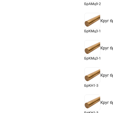
230
БрАМц9-2
240
250
260
Круг 
270
280
290
БрКМц3-1
300
350
380
Круг 
400
БрКМц3-1
Круг 
БрКН1-3
Круг 
БрКН1-3