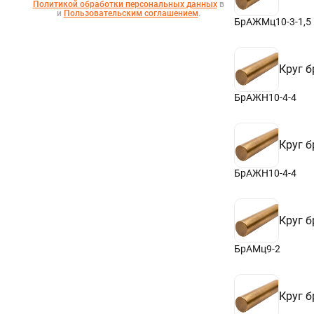
Политикой обработки персональных данных
в
110
и
Пользовательским соглашением
.
112
БрАЖМц10-3-1,5
115
118
120
Круг 
125
130
132
БрАЖН10-4-4
140
145
150
Круг 
160
163
165
БрАЖН10-4-4
170
175
180
Круг 
185
190
195
БрАМц9-2
200
205
210
Круг 
215
220