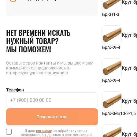
Круг 
41
42
45
БрКН1-3
48
50
НЕТ ВРЕМЕНИ ИСКАТЬ
53
Круг 
55
НУЖНЫЙ ТОВАР?
56
МЫ ПОМОЖЕМ!
58
БрАЖ9-4
60
63
65
Оставьте свои контакты и мы вышлем вам
Круг 
коммерческое предложение на
67
интересующую вас продукцию
70
71
БрАЖ9-4
75
Телефон
80
85
Круг 
88
90
95
БрАЖМц10-3-1,5
Позвоните мне
100
105
106
Я даю
согласие
на обработку своих
Круг 
108
персональных данных в соответствии с