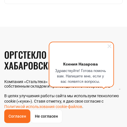
ОРГСТЕКЛО БЛОЧНОЕ В
ХАБАРОВСКЕ
Ксения Назарова
Здравствуйте! Готова помочь
вам. Напишите мне, если у
вас появятся вопросы.
Компания «Стальтека» — поставщик металлопроката с
собственным складом и производством в Хабаровске. В
наличии более 130 видов металлопроката и 70 наименований
металлоизделий — черный, цветной и нержавеющий прокат
В целях улучшения работы сайта мы используем технологию
любых типоразмеров. Мы реализуем оргстекло блочное как
cookie («куки»). Ставя отметку, я даю свое согласие с
оптом, так и в розницу прямо со склада из наличия или под
Политикой использования cookie-файлов
.
заказ. Контроль качества на всех этапах — от входного
анализа до отгрузки.
Согласен
Не согласен
ОБРАТНЫЙ
ЗВОНОК
Главная
Звонок
Корзина
КУПИТЬ В 1 КЛИК
ЗАПРОС ЦЕНЫ
ФИЛЬТР