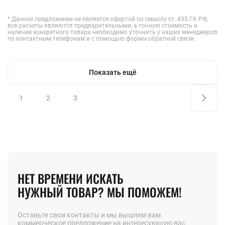
* Данное предложение не является офертой по смыслу ст. 435 ГК РФ,
все расчеты являются предварительными, а точную стоимость и
наличие конкретного товара необходимо уточнять у наших менеджеров
по контактным телефонам и с помощью формы обратной связи.
Показать ещё
1
2
3
НЕТ ВРЕМЕНИ ИСКАТЬ
НУЖНЫЙ ТОВАР? МЫ ПОМОЖЕМ!
Оставьте свои контакты и мы вышлем вам
коммерческое предложение на интересующую вас