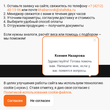
Оставьте заявку на сайте, свяжитесь по телефону
+7 (4212)
40-13-96
или почте
khabarovsk@stalteka.ru
Менеджер свяжется с вами в течение двух часов
Уточним параметры, согласуем доставку и стоимость
Выберите удобный способ оплаты
Отгружаем продукцию — получаете документы
Если нужны аналоги, расчёт веса или помощь с подбором —
мы поможем!
Ксения Назарова
Здравствуйте! Готова помочь
вам. Напишите мне, если у
вас появятся вопросы.
Отдел продаж
В целях улучшения работы сайта мы используем технологию
+7 (4212) 40-13-96
cookie («куки»). Ставя отметку, я даю свое согласие с
Политикой использования cookie-файлов
.
Email
Согласен
Не согласен
ОБРАТНЫЙ
ЗВОНОК
KHABAROVSK@STALTEKA.RU
Главная
Звонок
Корзина
КУПИТЬ В 1 КЛИК
ЗАПРОС ЦЕНЫ
ФИЛЬТР