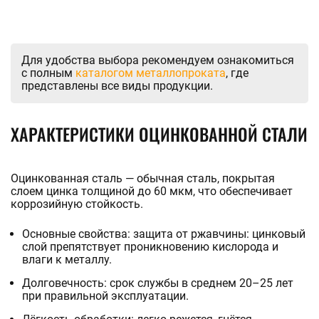
KHABAROVSK@STALTEKA.RU
ПОЛОСА
Полоса бронзовая
Полоса жаропрочная
Полоса латунная
Полоса дюралевая
Полоса никелевая
Танталовая полоса
Шина алюминиевая
Полоса алюминиевая
Полоса вольфрамовая
Полоса молибденовая
Нержавеющая полоса
Полоса конструкционная
Полоса медная
Шина титановая
Полоса быстрорежущая
Полоса стальная
Для удобства выбора рекомендуем ознакомиться
Полоса цинковая
с полным
каталогом металлопроката
, где
Шина медная
представлены все виды продукции.
Полоса инструментальная
Ещё
ЛЕНТА
ХАРАКТЕРИСТИКИ ОЦИНКОВАННОЙ СТАЛИ
Лента нихромовая
Магниевая лента
Мельхиоровая лента
Танталовая лента
Фехралевая лента
Лента биметаллическая
Лента электротехническая
Лента бронзовая
Лента инструментальная
Лента алюминиевая
Лента медная
Лента конструкционная
Нержавеющая лента
Лента латунная
Лента титановая
Лента вольфрамовая
Лента оловянная
Лента жаропрочная
Штрипс нержавеющий
Лента никелевая
Лента перфорированная
Оцинкованная сталь — обычная сталь, покрытая
Лента стальная
слоем цинка толщиной до 60 мкм, что обеспечивает
Монель лента
коррозийную стойкость.
Циркониевая лента
Ещё
Основные свойства: защита от ржавчины: цинковый
слой препятствует проникновению кислорода и
влаги к металлу.
Долговечность: срок службы в среднем 20–25 лет
при правильной эксплуатации.