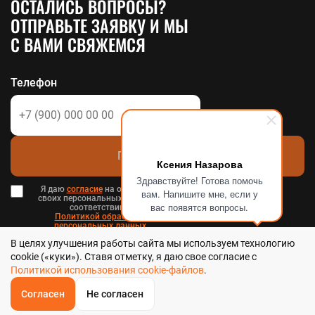
ОСТАЛИСЬ ВОПРОСЫ?
ОТПРАВЬТЕ ЗАЯВКУ И МЫ
С ВАМИ СВЯЖЕМСЯ
Телефон
Позвоните мне
Ксения Назарова
Здравствуйте! Готова помочь
Я даю
согласие
на обработку
вам. Напишите мне, если у
своих персональных данных в
вас появятся вопросы.
соответствии с
Политикой обработки
персональных данных
в и
В целях улучшения работы сайта мы используем технологию
Пользовательским соглашением
.
cookie («куки»). Ставя отметку, я даю свое согласие с
Политикой использования cookie-файлов
.
Согласен
Не согласен
ОБРАТНЫЙ
ЗВОНОК
Стальтека - библиотека стальных решений в Хабаровске, 2026
Главная
Звонок
Корзина